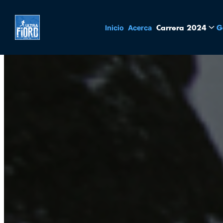
Skip
Carrera 2024
G
Inicio
Acerca
to
content
Ultra
Trail
Patagonia,
Torres
del
Paine,
Chile