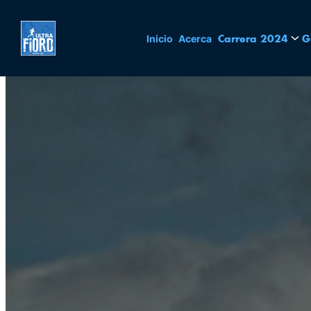
Skip
Carrera 2024
G
Inicio
Acerca
to
content
Ultra
Trail
Patagonia,
Torres
del
Paine,
Chile